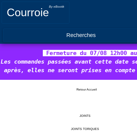
By eBootik
Courroie
Recherches
 Fermeture du 07/08 12h00 au
Les commandes passées avant cette date s
après, elles ne seront prises en compte
Retour Accueil
JOINTS
JOINTS TORIQUES