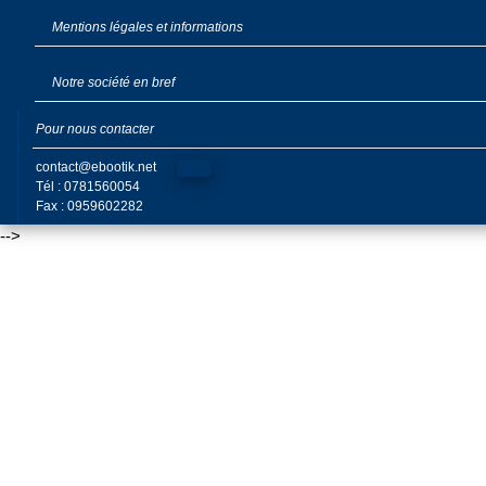
Mentions légales et informations
Notre société en bref
Pour nous contacter
contact@ebootik.net
Tél : 0781560054
Fax : 0959602282
-->