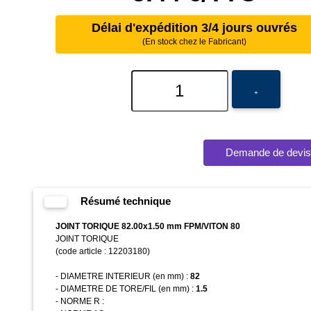
Délai d'expédition 3/4 jours ouvrés
(En stock chez le Fabricant)
+
5.44 €
Délai rapide
Demande de devis
Résumé technique
JOINT TORIQUE 82.00x1.50 mm FPM/VITON 80
JOINT TORIQUE
(code article : 12203180)
- DIAMETRE INTERIEUR (en mm) :
82
- DIAMETRE DE TORE/FIL (en mm) :
1.5
- NORME R :