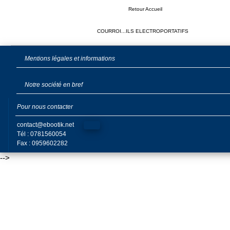
Retour Accueil
COURROI...ILS ELECTROPORTATIFS
25.06 €
Délai rapide
Délai rapide
Mentions légales et informations
H311203
225 082-
Notre société en bref
Pour nous contacter
contact@ebootik.net
Tél : 0781560054
Fax : 0959602282
-->
27.48 €
Délai rapide
Délai rapide
225 081-5