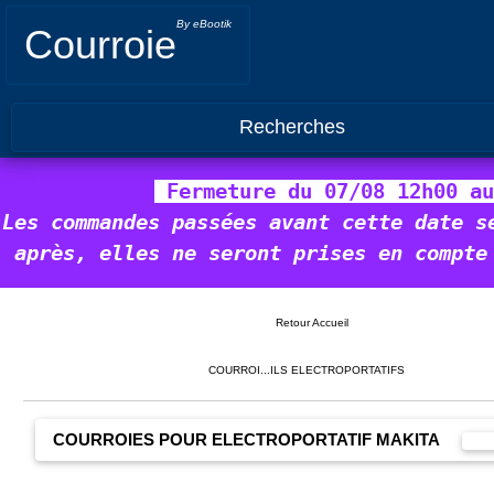
By eBootik
Courroie
Recherches
 Fermeture du 07/08 12h00 au
Les commandes passées avant cette date s
après, elles ne seront prises en compte
Retour Accueil
COURROI...ILS ELECTROPORTATIFS
COURROIES POUR ELECTROPORTATIF MAKITA