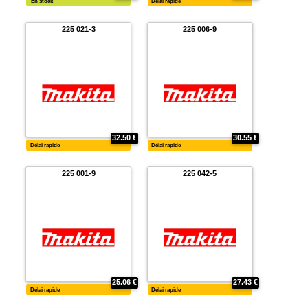
5.90 €
4
Délai rapide
En stock
225 079-2
225 008-
5.16 €
4
En stock
Délai rapide
225 021-3
225 006-